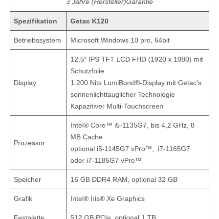
3 Jahre (Hersteller)Garantie
Spezifikation
Getac K120
Betriebssystem
Microsoft Windows 10 pro, 64bit
12,5″ IPS TFT LCD FHD (1920 x 1080) mit
Schutzfolie
Display
1.200 Nits LumiBond®-Display mit Getac’s
sonnenlichttauglicher Technologie
Kapazitiver Multi-Touchscreen
Intel® Core™ i5-1135G7, bis 4,2 GHz, 8
MB Cache
Prozessor
optional i5-1145G7 vPro™, i7-1165G7
oder i7-1185G7 vPro™
Speicher
16 GB DDR4 RAM, optional 32 GB
Grafik
Intel® Iris® Xe Graphics
Festplatte
512 GB PCIe, optional 1 TB