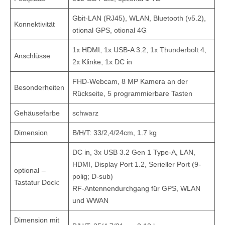
Gbit-LAN (RJ45), WLAN, Bluetooth (v5.2),
Konnektivität
otional GPS, otional 4G
1x HDMI, 1x USB-A 3.2, 1x Thunderbolt 4,
Anschlüsse
2x Klinke, 1x DC in
FHD-Webcam, 8 MP Kamera an der
Besonderheiten
Rückseite, 5 programmierbare Tasten
Gehäusefarbe
schwarz
Dimension
B/H/T: 33/2,4/24cm, 1.7 kg
DC in, 3x USB 3.2 Gen 1 Type-A, LAN,
HDMI, Display Port 1.2, Serieller Port (9-
optional –
polig; D-sub)
Tastatur Dock:
RF-Antennendurchgang für GPS, WLAN
und WWAN
Dimension mit