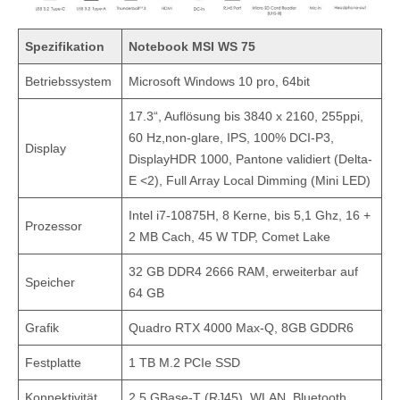
Spezifikation
Notebook MSI WS 75
Betriebssystem
Microsoft Windows 10 pro, 64bit
17.3“, Auflösung bis 3840 x 2160, 255ppi,
60 Hz,non-glare, IPS, 100% DCI-P3,
Display
DisplayHDR 1000, Pantone validiert (Delta-
E <2), Full Array Local Dimming (Mini LED)
Intel i7-10875H, 8 Kerne, bis 5,1 Ghz, 16 +
Prozessor
2 MB Cach, 45 W TDP, Comet Lake
32 GB DDR4 2666 RAM, erweiterbar auf
Speicher
64 GB
Grafik
Quadro RTX 4000 Max-Q, 8GB GDDR6
Festplatte
1 TB M.2 PCIe SSD
Konnektivität
2,5 GBase-T (RJ45), WLAN, Bluetooth