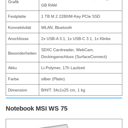
Grafik
GB RAM
Festplatte
1 TB M.2 2280/M-Key PCIe SSD
Konnektivität
WLAN, Bluetooth
Anschlüsse
2x USB-A 3.1, 1x USB-C 3.1, 1x Klinke
SDXC Cardreader, WebCam,
Besonderheiten
Dockinganschluss (SurfaceConnect)
Akku
Li-Polymer, 17h Laufzeit
Farbe
silber (Platin)
Dimension
B/H/T: 34x1x25 cm, 1 kg
Notebook MSI WS 75