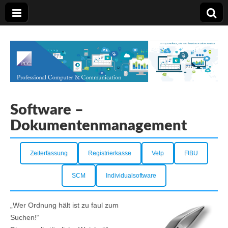
PCC Graz
Software –
Dokumentenmanagement
Zeiterfassung
Registrierkasse
Velp
FIBU
SCM
Individualsoftware
„Wer Ordnung hält ist zu faul zum
Suchen!“