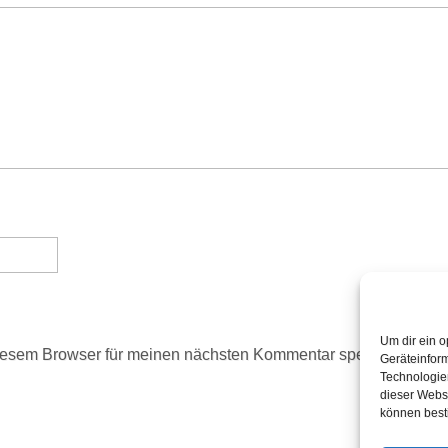
Um dir ein o
iesem Browser für meinen nächsten Kommentar speichern.
Geräteinfor
Technologien
dieser Websi
können best