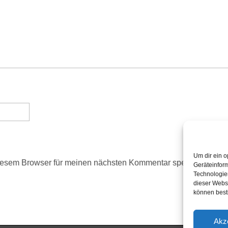
Um dir ein o
iesem Browser für meinen nächsten Kommentar speichern.
Geräteinfor
Technologien
dieser Websi
können best
Akz